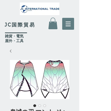
JC国際貿易
​雑貨・電気
​屋外
・工具