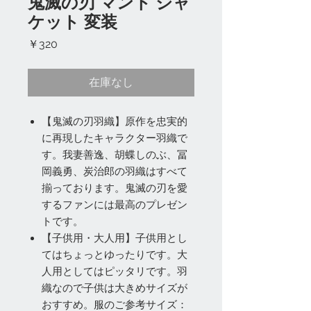
鬼滅の刃 マント ジャ
ケット 変装
価
￥320
格
在庫なし
【鬼滅の刃羽織】原作を忠実的
に再現したキャラクター羽織で
す。我妻善逸、胡蝶しのぶ、冨
岡義勇、炭治郎の羽織はすべて
揃っております。鬼滅の刃を愛
するファンには最高のプレゼン
トです。
【子供用・大人用】子供用とし
てはちょっとゆったりです。大
人用としてはピッタリです。羽
織なので子供は大きめサイズが
おすすめ。服のご参考サイズ：