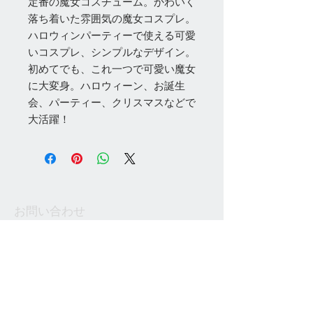
定番の魔女コスチューム。かわいく
落ち着いた雰囲気の魔女コスプレ。
ハロウィンパーティーで使える可愛
いコスプレ、シンプルなデザイン。
初めてでも、これ一つで可愛い魔女
に大変身。ハロウィーン、お誕生
会、パーティー、クリスマスなどで
大活躍！
お問い合わせ
Tel:
048-606-3848
Email:
jcintrade@info-
online.store
ご利用可能なカード