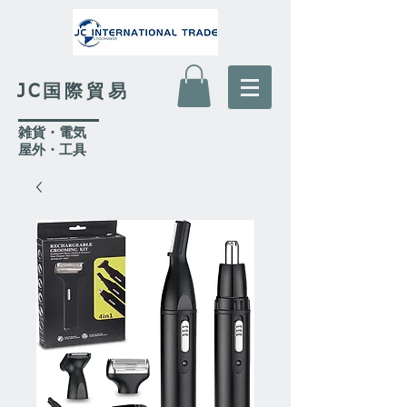
JC国際貿易
​雑貨・電気
​屋外
・工具