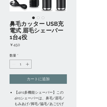
鼻毛カッター USB充
電式 眉毛シェーバー
1台4役
価
￥450
格
数量
*
カートに追加
【4in1多機能シェーバー】この
4in1シェーバーは、鼻毛/眉毛/
もみあげ/脚毛/脇毛/あごひげ