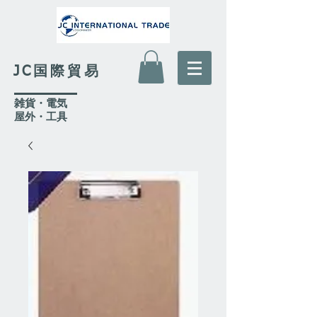
JC国際貿易
​雑貨・電気
​屋外
・工具