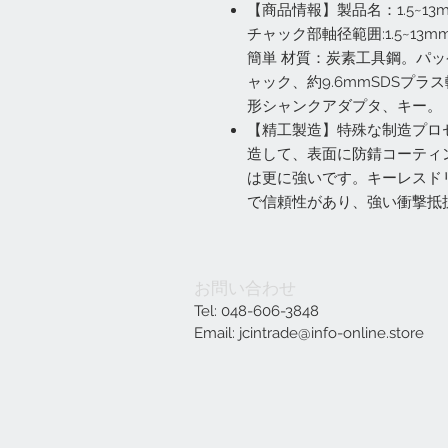
【商品情報】製品名：1.5~13
チャック部軸径範囲:1.5~1
簡単 材質：炭素工具鋼。パッケ
ャック、約9.6mmSDSプラス軸
形シャンクアダプタ、キー。
【精工製造】特殊な制造プロ
造して、表面に防錆コーティ
は更に強いです。キーレスド
で信頼性があり、強い衝撃抵
お問い合わせ
Tel: 048-606-3848
Email:
jcintrade@info-online.store