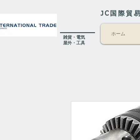
JC国際貿
ホーム
​雑貨・電気
​屋外
・工具