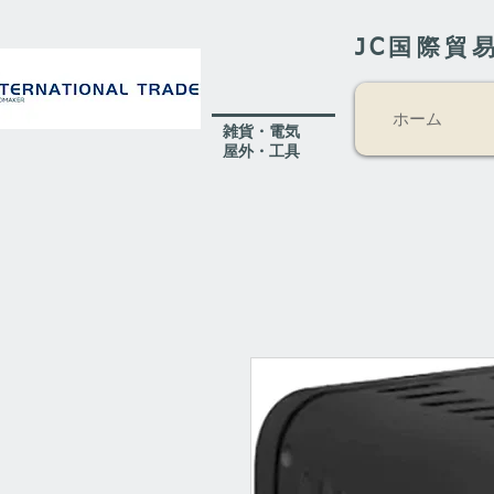
JC国際貿
ホーム
​雑貨・電気
​屋外
・工具