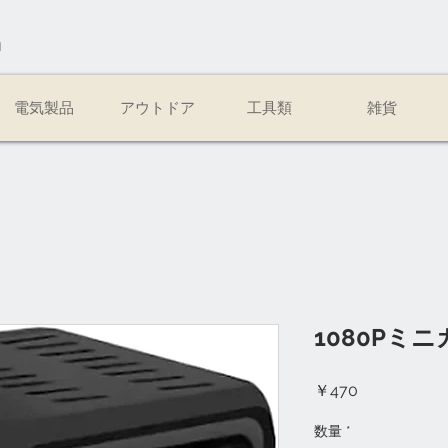
易
電気製品
アウトドア
工具類
雑貨
1080Pミ
価
￥470
格
数量
*