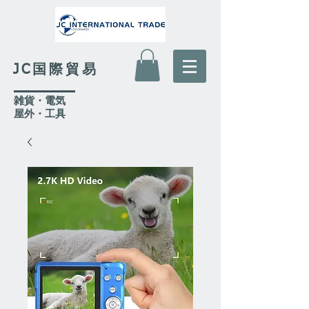
JC国際貿易
​雑貨・電気
​屋外
・工具