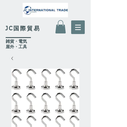
JC国際貿易
​雑貨・電気
​屋外
・工具