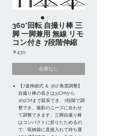
360°回転 自撮り棒 三
脚 一脚兼用 無線 リモ
コン付き 7段階伸縮
価
￥430
格
在庫なし
【7速伸縮式 ＆ 360°角度調整】
自撮り棒の長さは31CMから
165CMまで延長でき、7段階で調
整でき、撮影のニーズに合わせ
て調整できます。三脚自撮り棒
はコンパクトに折りたためるの
で、収納袋に直接入れて持ち運