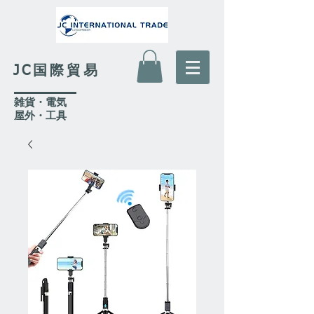
JC国際貿易
​雑貨・電気
​屋外
・工具