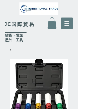
JC国際貿易
​雑貨・電気
​屋外
・工具