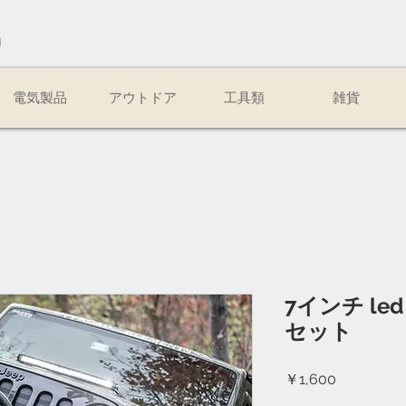
易
電気製品
アウトドア
工具類
雑貨
7インチ le
セット
価
￥1,600
格