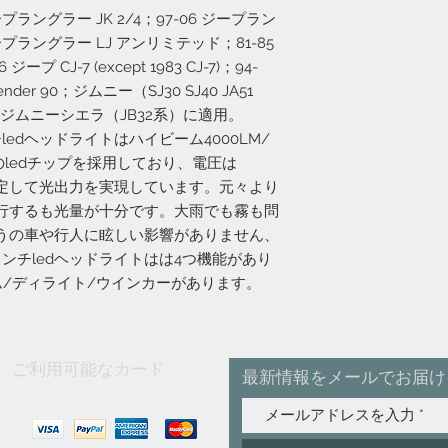
ラングラー JK 2/4；97-06 ジープラン
ープラングラー LJ アンリミテッド；81-85
ジープ CJ-7 (except 1983 CJ-7)；94-
der 90；ジムニー（SJ30 SJ40 JA51
 JA22）；ジムニーシエラ（JB32系）に適用。
edヘッドライトはハイビーム4000LM/
のledチップを採用しており、電圧は
安定して光出力を実現しています。元々より
行するも光量が十分です。大雨でも霧も問
うの車や行人に眩しい影響がありません、
ンチledヘッドライトはは4つ機能があり
ム/ディライト/ウインカーがあります。
ご利用可能なカード
最新情報をメールでお届け