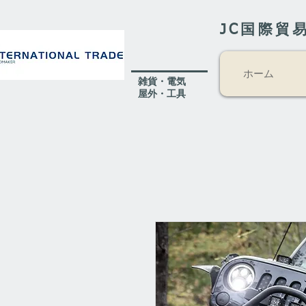
JC国際貿
ホーム
​雑貨・電気
​屋外
・工具