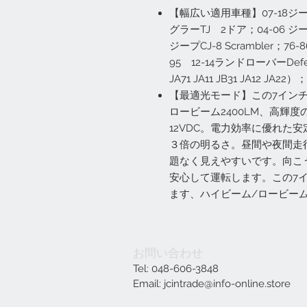
【幅広い適用車種】07-18ジープ
グラーTJ 2ドア；04-06 ジ
ジープCJ-8 Scrambler；76-86 
95 12-14ランドローバーDefen
JA71 JA11 JB31 JA12
【最適光モード】この7インチl
ロービーム2400LM、高輝度
12VDC。電力効率に優れた
３倍の明るさ。昼間や夜間走
題なく見えやすいです。向こ
安心して運転します。この7イ
ます、ハイビーム/ロービー
お問い合わせ
Tel: 048-606-3848
Email:
jcintrade@info-online.store