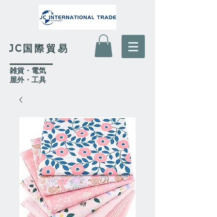
JC国際貿易
​雑貨・電気
​屋外
・工具