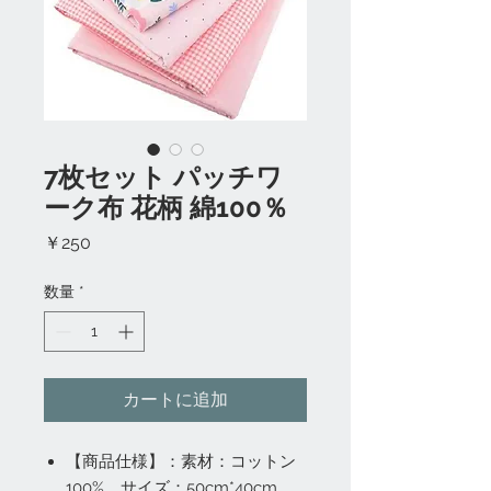
7枚セット パッチワ
ーク布 花柄 綿100％
価
￥250
格
数量
*
カートに追加
【商品仕様】：素材：コットン
100%、サイズ：50cm*40cm、