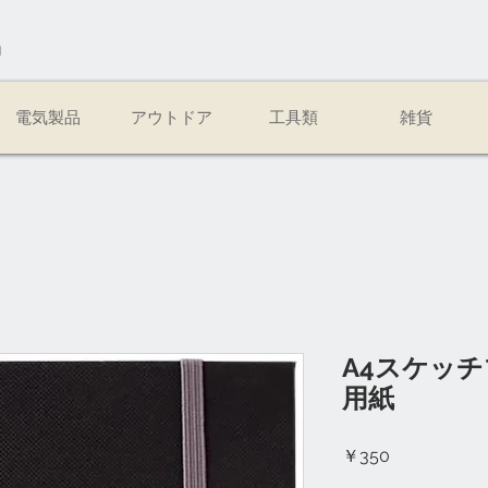
易
電気製品
アウトドア
工具類
雑貨
A4スケッチ
用紙
価
￥350
格