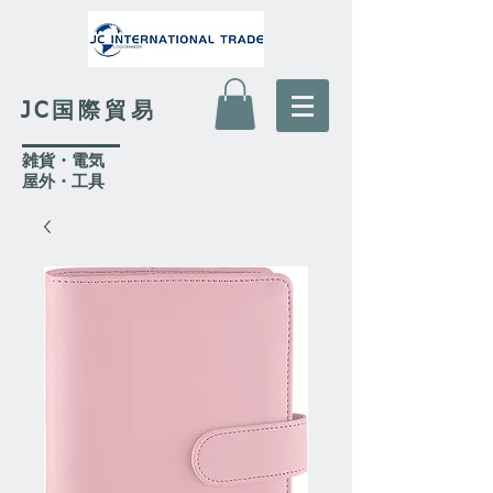
JC国際貿易
​雑貨・電気
​屋外
・工具