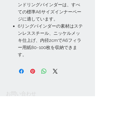
ンドリングバインダーは、すべ
ての標準A6サイズインナーペー
ジに適しています。
6リングバインダーの素材はステ
ンレススチール、ニッケルメッ
キ仕上げ、内径2cmでA6フィラ
ー用紙80~100枚を収納できま
す。
お問い合わせ
Tel:
048-606-3848
Email:
jcintrade@info-
online.store