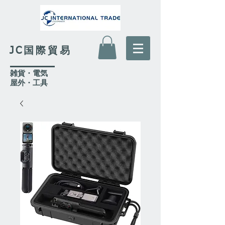
JC国際貿易
​雑貨・電気
​屋外
・工具