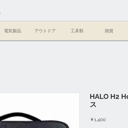
易
電気製品
アウトドア
工具類
雑貨
HALO H2 
ス
価
￥1,400
格