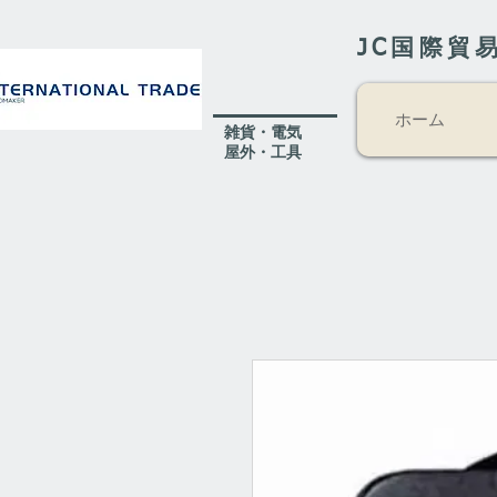
JC国際貿
ホーム
​雑貨・電気
​屋外
・工具