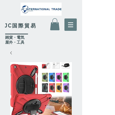
JC国際貿易
​雑貨・電気
​屋外
・工具