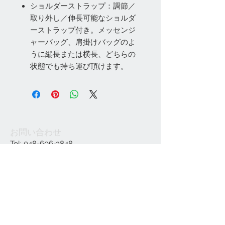
ショルダーストラップ：調節／
取り外し／伸長可能なショルダ
ーストラップ付き。メッセンジ
ャーバッグ、肩掛けバッグのよ
うに縦長または横長、どちらの
状態でも持ち運び頂けます。
お問い合わせ
Tel:
048-606-3848
Email:
jcintrade@info-
online.store
ご利用可能なカード