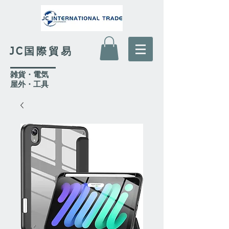
JC国際貿易
​雑貨・電気
​屋外
・工具