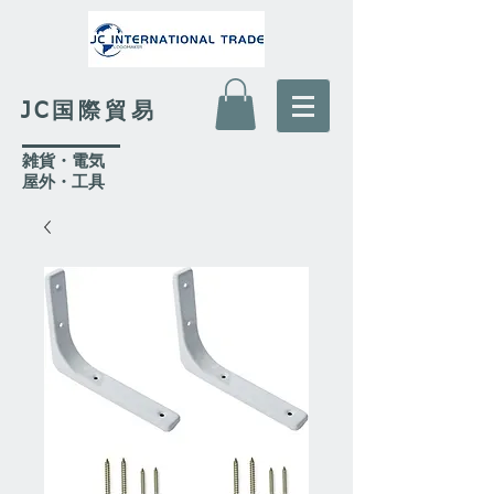
JC国際貿易
​雑貨・電気
​屋外
・工具