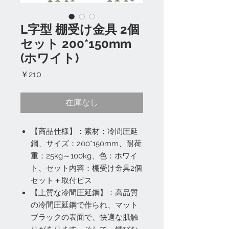
L字型 棚受け金具 2個
セット 200*150mm
(ホワイト)
価
￥210
格
在庫なし
【商品仕様】：素材：冷間圧延
鋼、サイズ：200*150mm、耐荷
重：25kg～100kg、色：ホワイ
ト、セット内容：棚受け金具2個
セット＋取付ビス
【上質な冷間圧延鋼】：高品質
の冷間圧延鋼で作られ、マット
ブラックの表面で、快適な肌触