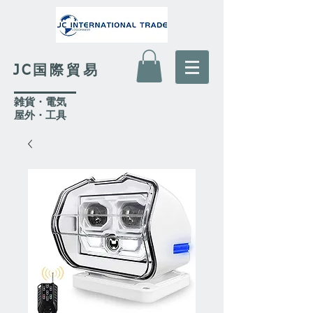
JC国際貿易
​雑貨・電気
​屋外
・工具