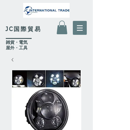
JC国際貿易
​雑貨・電気
​屋外
・工具