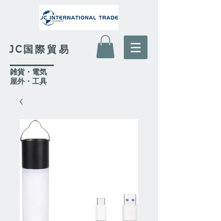
JC国際貿易
​雑貨・電気
​屋外
・工具