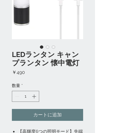
LEDランタン キャン
プランタン 懐中電灯
価
￥490
格
数量
*
カートに追加
【高輝度6つの照明モード】先端