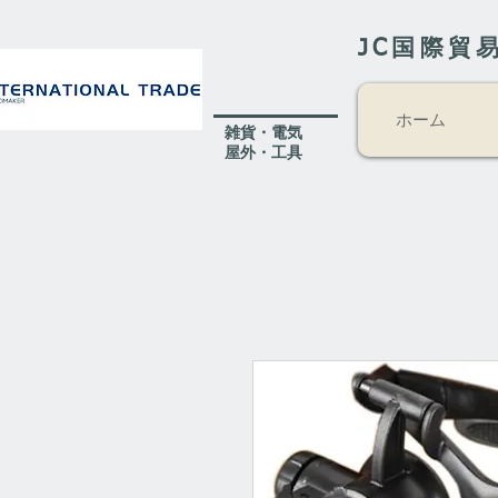
JC国際貿
ホーム
​雑貨・電気
​屋外
・工具