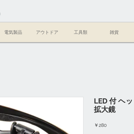
易
電気製品
アウトドア
工具類
雑貨
LED 付 
拡大鏡
価
￥280
格