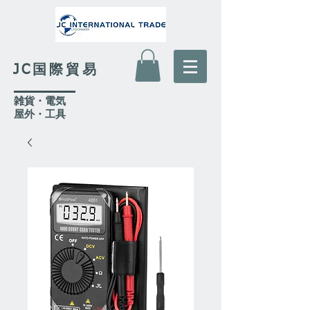
JC国際貿易
​雑貨・電気
​屋外
・工具