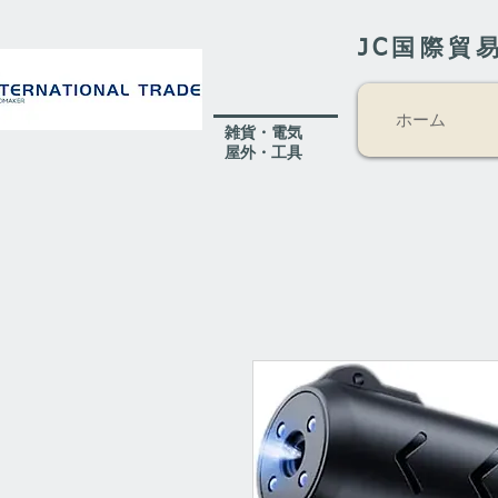
JC国際貿
ホーム
​雑貨・電気
​屋外
・工具