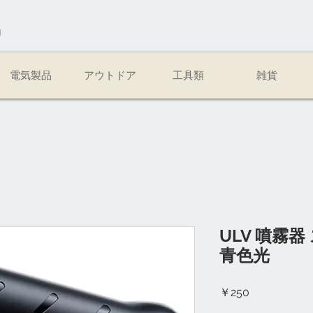
易
電気製品
アウトドア
工具類
雑貨
ULV 噴霧
青色光
価
￥250
格