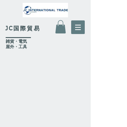
JC国際貿易
​雑貨・電気
​屋外
・工具
いろな雑貨を通
じた
素敵な
ライフ
スタイルを提