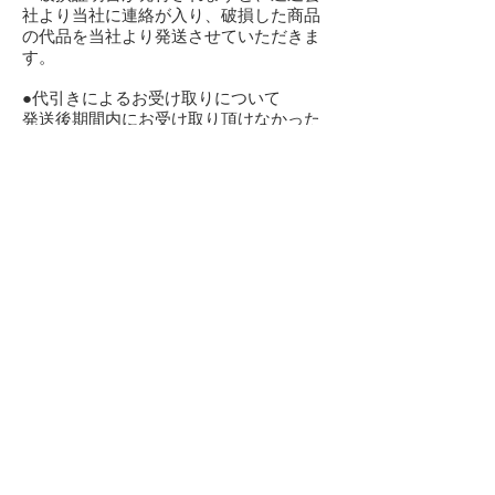
社より当社に連絡が入り、破損した商品
の代品を当社より発送させていただきま
す。
●代引きによるお受け取りについて
発送後期間内にお受け取り頂けなかった
場合は、
代引き手数料、往復の送料をご請求させ
て頂きます。
お振込み手数料ご負担にて、指定の口座
へご入金下さい。
●返品・交換の送料・手数料の負担につい
て
初期不良の場合は当社が負担いたしま
す。
お客様都合の場合は、全額お客様にご負
担いただきます。
その際の、往復の送料・代引きの場合の
代引き手数料、返品の際にかかる振込手
数料は、お客様のご負担とさせて頂きま
す。
※送料無料、または込みの商品につきま