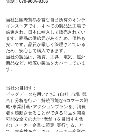
電話：070-9004-8303
当社は国際貿易を営む自己所有のオンラ
インストアです。すべての製品は工場で
厳選され、日本に輸入して販売されてい
ます。商品の供給元があるため、価格も
安いです。品質が厳しく管理されている
ため、安心して購入できます。
当社の製品は、雑貨、工具、電気、屋外
商品など、幅広い製品をカバーしていま
す。
当社の目指す：
ビッグデータを用いた3C（自社･市場･競
合）分析を行い、持続可能なeコマース戦
略･事業計画･アクションプランを、消費
者を感動させることができる商品を開発
可能な全ての大手･老舗（を目指すも含
む）メーカー企業に策定･実行すること
で、生産性を向上させ、メーカー企業の