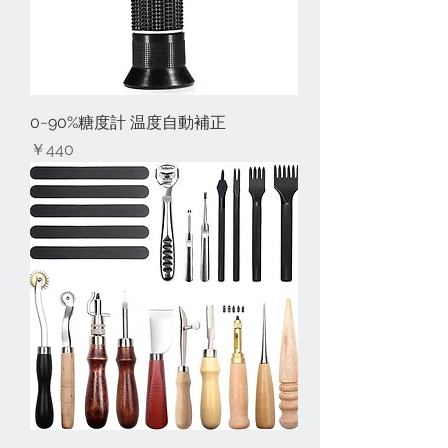
0~90%糖度計 温度自動補正
価格
￥440