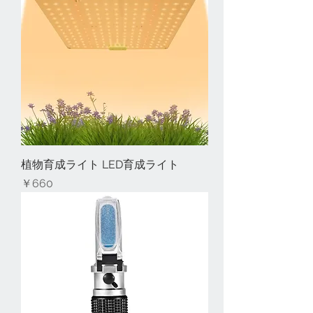
植物育成ライト LED育成ライト
価格
￥660