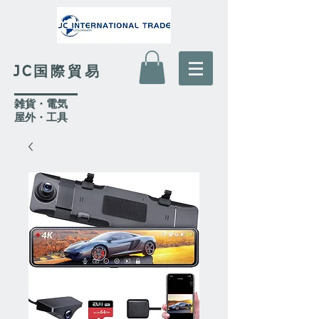
JC国際貿易
​雑貨・電気
​屋外
・工具