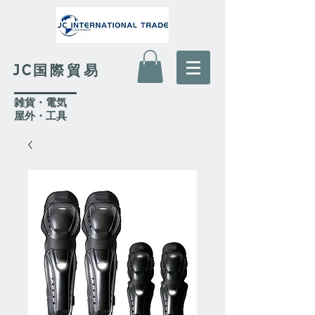
JC国際貿易
​雑貨・電気
​屋外
・工具