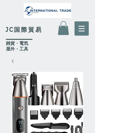
JC国際貿易
​雑貨・電気
​屋外
・工具