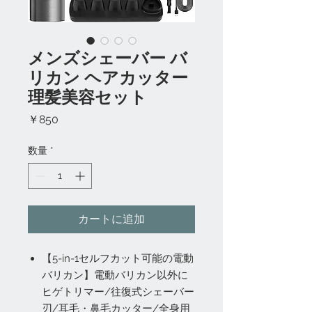
メンズシェーバー バ
リカン ヘアカッター
理髪美容セット
価
￥850
格
数量
*
カートに追加
【5-in-1セルフカット可能の電動
バリカン】電動バリカン以外に
ヒゲトリマー/往復式シェーバー
刃/耳毛・鼻毛カッター/全身用