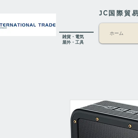
JC国際貿
ホーム
​雑貨・電気
​屋外
・工具