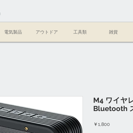
易
電気製品
アウトドア
工具類
雑貨
M4 ワイヤ
Bluetoot
価
￥1,800
格